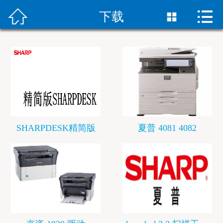



首页
下载

彩色复合机租赁
黑白复合机租赁
新机销售
合作客户
SHARPDESK精简版
夏普 4081 4082
下载
新闻资讯
联系我们